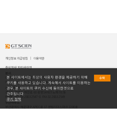
개인정보 취급방침
이용약관
주식회사 지티사이언
본사.
본 사이트에서는 최상의 사용자 환경을 제공하기 위해
대전광역시 유성구 국제과학7로 30 ㈜
수락
지티사이언 TEL.042.936.4520 FAX.042.621.2892
쿠키를 사용하고 있습니다. 계속해서 사이트를 이용하는
서울사무소.
경우, 본 사이트의 쿠키 수신에 동의한것으로
경기도 광명시 하안로 60 광명SK테크노파크E동
간주됩니다.
903호 TEL.02.2083.2547~8 FAX.02.2083.2549
쿠키 정책
부산사무소.
부산광역시 해운대구 APEC로 17 센텀리더스마크 2208호
TEL.051.781.4520 FAX.051.781.2892